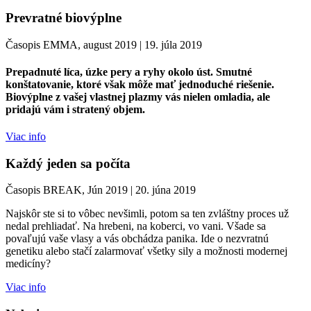
Prevratné biovýplne
Časopis EMMA, august 2019
|
19. júla 2019
Prepadnuté líca, úzke pery a ryhy okolo úst. Smutné
konštatovanie, ktoré však môže mať jednoduché riešenie.
Biovýplne z vašej vlastnej plazmy vás nielen omladia, ale
pridajú vám i stratený objem.
Viac info
Každý jeden sa počíta
Časopis BREAK, Jún 2019
|
20. júna 2019
Najskôr ste si to vôbec nevšimli, potom sa ten zvláštny proces už
nedal prehliadať. Na hrebeni, na koberci, vo vani. Všade sa
povaľujú vaše vlasy a vás obchádza panika. Ide o nezvratnú
genetiku alebo stačí zalarmovať všetky sily a možnosti modernej
medicíny?
Viac info