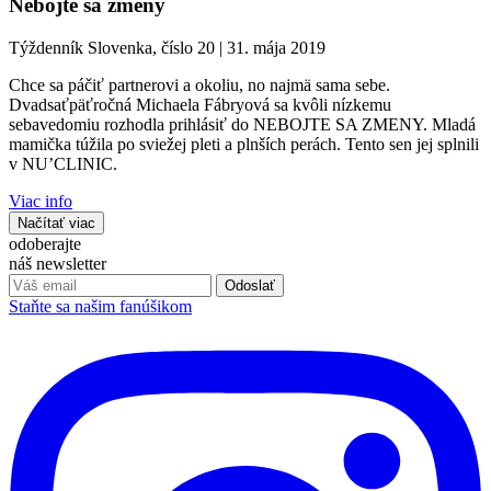
Nebojte sa zmeny
Týždenník Slovenka, číslo 20
|
31. mája 2019
Chce sa páčiť partnerovi a okoliu, no najmä sama sebe.
Dvadsaťpäťročná Michaela Fábryová sa kvôli nízkemu
sebavedomiu rozhodla prihlásiť do NEBOJTE SA ZMENY. Mladá
mamička túžila po sviežej pleti a plnších perách. Tento sen jej splnili
v NU’CLINIC.
Viac info
Načítať viac
odoberajte
náš newsletter
Odoslať
Staňte sa našim fanúšikom