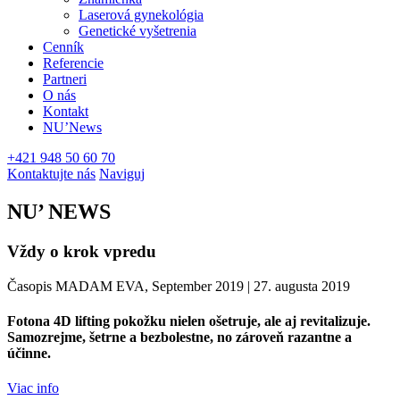
Laserová gynekológia
Genetické vyšetrenia
Cenník
Referencie
Partneri
O nás
Kontakt
NU’News
+421 948 50 60 70
Kontaktujte nás
Naviguj
NU’ NEWS
Vždy o krok vpredu
Časopis MADAM EVA, September 2019
|
27. augusta 2019
Fotona 4D lifting pokožku nielen ošetruje, ale aj revitalizuje.
Samozrejme, šetrne a bezbolestne, no zároveň razantne a
účinne.
Viac info