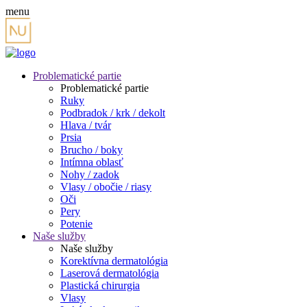
menu
Problematické partie
Problematické partie
Ruky
Podbradok / krk / dekolt
Hlava / tvár
Prsia
Brucho / boky
Intímna oblasť
Nohy / zadok
Vlasy / obočie / riasy
Oči
Pery
Potenie
Naše služby
Naše služby
Korektívna dermatológia
Laserová dermatológia
Plastická chirurgia
Vlasy