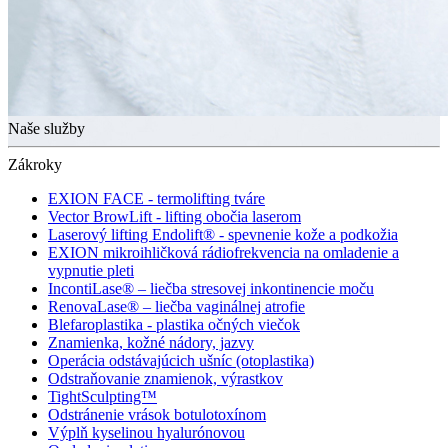
Naše služby
Zákroky
EXION FACE - termolifting tváre
Vector BrowLift - lifting obočia laserom
Laserový lifting Endolift® - spevnenie kože a podkožia
EXION mikroihličková rádiofrekvencia na omladenie a
vypnutie pleti
IncontiLase® – liečba stresovej inkontinencie moču
RenovaLase® – liečba vaginálnej atrofie
Blefaroplastika - plastika očných viečok
Znamienka, kožné nádory, jazvy
Operácia odstávajúcich ušníc (otoplastika)
Odstraňovanie znamienok, výrastkov
TightSculpting™
Odstránenie vrások botulotoxínom
Výplň kyselinou hyalurónovou