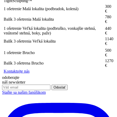
TightSculpting™
300
1 ošetrenie Malá lokalita (podbradok, kolená)
€
780
Balík 3 ošetrenia Malá lokalita
€
1 ošetrenie Veľká lokalita (podbruško, vonkajšie stehná,
440
vnútorné stehná, boky, paže)
€
1140
Balík 3 ošetrenia Veľká lokalita
€
500
1 ošetrenie Brucho
€
1270
Balík 3 ošetrena Brucho
€
Kontaktujte nás
odoberajte
náš newsletter
Odoslať
Staňte sa našim fanúšikom