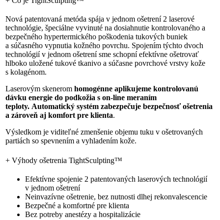
+
Čo je TightSculpting™
Nová patentovaná metóda spája v jednom ošetrení 2 laserové
technológie, špeciálne vyvinuté na dosiahnutie kontrolovaného a
bezpečného hypertermického poškodenia tukových buniek
a súčasného vypnutia kožného povrchu. Spojením týchto dvoch
technológií v jednom ošetrení sme schopní efektívne ošetrovať
hlboko uložené tukové tkanivo a súčasne povrchové vrstvy kože
s kolagénom.
Laserovým skenerom
homogénne
aplikujeme kontrolovanú
dávku energie do podkožia s on-line meraním
teploty.
Automatický systém zabezpečuje bezpečnosť ošetrenia
a zároveň aj komfort pre klienta
.
Výsledkom je viditeľné zmenšenie objemu tuku v ošetrovaných
partiách so spevnením a vyhladením kože.
+
Výhody ošetrenia TightSculpting™
Efektívne spojenie 2 patentovaných laserových technológií
v jednom ošetrení
Neinvazívne ošetrenie, bez nutnosti dlhej rekonvalescencie
Bezpečné a komfortné pre klienta
Bez potreby anestézy a hospitalizácie