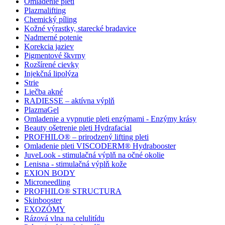
Omladenie pleti
Plazmalifting
Chemický píling
Kožné výrastky, starecké bradavice
Nadmerné potenie
Korekcia jaziev
Pigmentové škvrny
Rozšírené cievky
Injekčná lipolýza
Strie
Liečba akné
RADIESSE – aktívna výplň
PlazmaGel
Omladenie a vypnutie pleti enzýmami - Enzýmy krásy
Beauty ošetrenie pleti Hydrafacial
PROFHILO® – prirodzený lifting pleti
Omladenie pleti VISCODERM® Hydrabooster
JuveLook - stimulačná výplň na očné okolie
Lenisna - stimulačná výplň kože
EXION BODY
Microneedling
PROFHILO® STRUCTURA
Skinbooster
EXOZÓMY
Rázová vlna na celulitídu