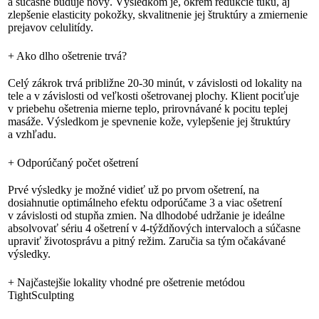
a súčasne buduje nový. Výsledkom je, okrem redukcie tuku, aj
zlepšenie elasticity pokožky, skvalitnenie jej štruktúry a zmiernenie
prejavov celulitídy.
+
Ako dlho ošetrenie trvá?
Celý zákrok trvá približne 20-30 minút, v závislosti od lokality na
tele a v závislosti od veľkosti ošetrovanej plochy. Klient pociťuje
v priebehu ošetrenia mierne teplo, prirovnávané k pocitu teplej
masáže. Výsledkom je spevnenie kože, vylepšenie jej štruktúry
a vzhľadu.
+
Odporúčaný počet ošetrení
Prvé výsledky je možné vidieť už po prvom ošetrení, na
dosiahnutie optimálneho efektu odporúčame 3 a viac ošetrení
v závislosti od stupňa zmien. Na dlhodobé udržanie je ideálne
absolvovať sériu 4 ošetrení v 4-týždňových intervaloch a súčasne
upraviť životosprávu a pitný režim. Zaručia sa tým očakávané
výsledky.
+
Najčastejšie lokality vhodné pre ošetrenie metódou
TightSculpting