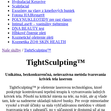
Hydrafacial Keravive
Scalpfacial
Exozómy na vlasy z kmeňových buniek
Fotona HAIRestart®
POLYNUKLEOTIDY pre rast vlasov
IntimaLase® – vaginálny tightening
DNA BEAUTY test
Hĺbkové čistenie pleti
Kozmetické ošetrenie pleti
Kozmetika ZO® SKIN HEALTH
Naše služby
/
TightSculpting™
TightSculpting™
Unikátna, bezkonkurenčná, neinvazívna metóda tvarovania
kriviek tela laserom
TightSculpting™ je ošetrenie laserovou technológiou, ktoré
poskytuje kontrolovanú tepelnú terapiu k vytvarovaniu ladných
kriviek tela. Pôsobí na kritické miesta na tele, na tvári, ale aj všade
tam, kde sa nadmerne ukladajú tukové bunky. Pre svoje mimoriadne
vysoké a trvalé účinky sa stala vyhľadávanou metódou v oblasti
tvarovania tela v zahraničí, no v súčasnosti je dostupná už aj na