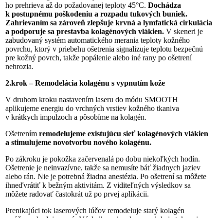
ho prehrieva až do požadovanej teploty 45°C.
Dochádza
k postupnému poškodeniu a rozpadu tukových buniek.
Zahrievaním sa zároveň zlepšuje krvná a lymfatická cirkulácia
a podporuje sa prestavba kolagénových vlákien.
V skeneri je
zabudovaný systém automatického merania teploty kožného
povrchu, ktorý v priebehu ošetrenia signalizuje teplotu bezpečnú
pre kožný povrch, takže popálenie alebo iné rany po ošetrení
nehrozia.
2.krok – Remodelácia kolagénu s vypnutím kože
V druhom kroku nastavením laseru do módu SMOOTH
aplikujeme energiu do vrchných vrstiev kožného tkaniva
v krátkych impulzoch a pôsobíme na kolagén.
Ošetrením
remodelujeme existujúcu sieť kolagénových vlákien
a stimulujeme novotvorbu nového kolagénu.
Po zákroku je pokožka začervenalá po dobu niekoľkých hodín.
Ošetrenie je neinvazívne, takže sa nemusíte báť žiadnych jaziev
alebo rán. Nie je potrebná žiadna anestézia. Po ošetrení sa môžete
ihneďvrátiť k bežným aktivitám. Z viditeľných výsledkov sa
môžete radovať častokrát už po prvej aplikácii.
Prenikajúci tok laserových lúčov remodeluje starý kolagén