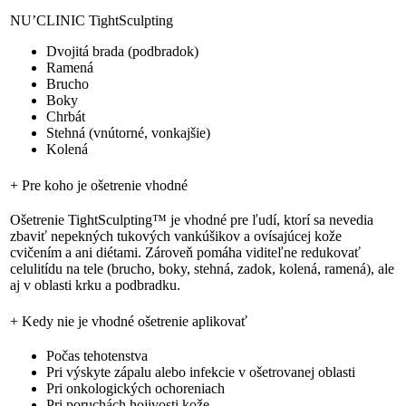
NU’CLINIC TightSculpting
Dvojitá brada (podbradok)
Ramená
Brucho
Boky
Chrbát
Stehná (vnútorné, vonkajšie)
Kolená
+
Pre koho je ošetrenie vhodné
Ošetrenie TightSculpting™ je vhodné pre ľudí, ktorí sa nevedia
zbaviť nepekných tukových vankúšikov a ovísajúcej kože
cvičením a ani diétami. Zároveň pomáha viditeľne redukovať
celulitídu na tele (brucho, boky, stehná, zadok, kolená, ramená), ale
aj v oblasti krku a podbradku.
+
Kedy nie je vhodné ošetrenie aplikovať
Počas tehotenstva
Pri výskyte zápalu alebo infekcie v ošetrovanej oblasti
Pri onkologických ochoreniach
Pri poruchách hojivosti kože