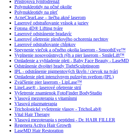
Prístrojová lymfodrenáž
Polynukleotidy na očné okolie
Polynukleotidy na pleť
AcneClearLase – liečba akné laserom
Laserové odstraňovanie vrások a jaziev
Fotona 4D® Lifting tváre
Laserové odstránenie bradavíc
Laserové ošetrenie plesňového ochorenia nechtov
Laserové odstraňovanie chĺpkov
Spevnenie viečok a očného okolia laserom - SmoothEye™
Vyplnenie nosovoústnych rýh a pier laserom - SmileLift™
Omladenie a vyhladenie pleti - Baby Face Beauty - LaseMD
Odstránenie dvojitej brady TightSculptingom
IPL - odstránenie pigmentových škvŕn / cievok na tvári
Omladenie pleti intenzívnym pulzným svetlom (IPL)
Zväčšenie pier laserom - LipLase™
LineLase® - laserové ošetrenie strií
Vyšetrenie znamienok FotoFinder BodyStudio
Vlasová mezoterapia s vitamínmi
Vlasová plazmaterapia
Trichologické vyšetrenie vlasov - TrichoLab®
Vital Hair Therapy
Vlasová mezoterapia s peptidmi - Dr. HAIR FILLER
Regenera Activa Hair Growth
LaseMD Hair Restoration