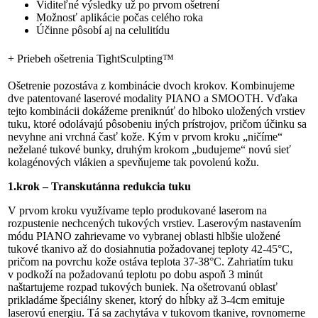
Viditeľné výsledky už po prvom ošetrení
Možnosť aplikácie počas celého roka
Účinne pôsobí aj na celulitídu
+
Priebeh ošetrenia TightSculpting™
Ošetrenie pozostáva z kombinácie dvoch krokov. Kombinujeme
dve patentované laserové modality PIANO a SMOOTH. Vďaka
tejto kombinácii dokážeme preniknúť do hlboko uložených vrstiev
tuku, ktoré odolávajú pôsobeniu iných prístrojov, pričom účinku sa
nevyhne ani vrchná časť kože. Kým v prvom kroku „ničíme“
neželané tukové bunky, druhým krokom „budujeme“ novú sieť
kolagénových vlákien a spevňujeme tak povolenú kožu.
1.krok – Transkutánna redukcia tuku
V prvom kroku využívame teplo produkované laserom na
rozpustenie nechcených tukových vrstiev. Laserovým nastavením
módu PIANO zahrievame vo vybranej oblasti hlbšie uložené
tukové tkanivo až do dosiahnutia požadovanej teploty 42-45°C,
pričom na povrchu kože ostáva teplota 37-38°C. Zahriatím tuku
v podkoží na požadovanú teplotu po dobu aspoň 3 minút
naštartujeme rozpad tukových buniek. Na ošetrovanú oblasť
prikladáme špeciálny skener, ktorý do hĺbky až 3-4cm emituje
laserovú energiu. Tá sa zachytáva v tukovom tkanive, rovnomerne