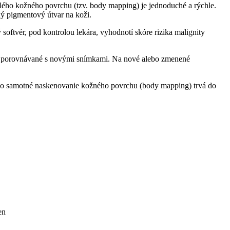
elého kožného povrchu (tzv. body mapping) je jednoduché a rýchle.
ý pigmentový útvar na koži.
ftvér, pod kontrolou lekára, vyhodnotí skóre rizika malignity
ite porovnávané s novými snímkami. Na nové alebo zmenené
toho samotné naskenovanie kožného povrchu (body mapping) trvá do
en