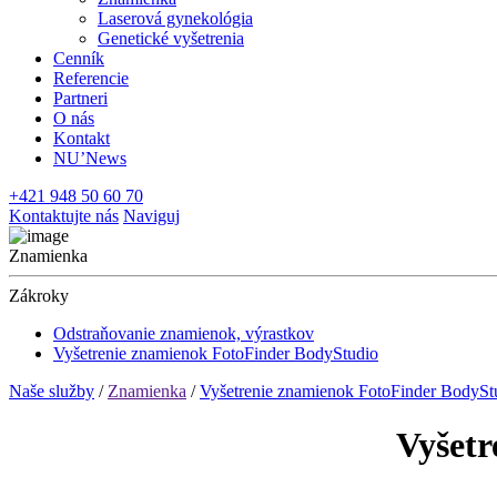
Laserová gynekológia
Genetické vyšetrenia
Cenník
Referencie
Partneri
O nás
Kontakt
NU’News
+421 948 50 60 70
Kontaktujte nás
Naviguj
Znamienka
Zákroky
Odstraňovanie znamienok, výrastkov
Vyšetrenie znamienok FotoFinder BodyStudio
Naše služby
/
Znamienka
/
Vyšetrenie znamienok FotoFinder BodySt
Vyšetr