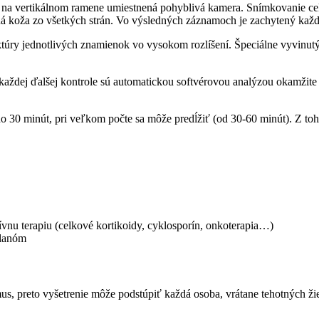
 je na vertikálnom ramene umiestnená pohyblivá kamera. Snímkovanie c
á koža zo všetkých strán. Vo výsledných záznamoch je zachytený každ
ry jednotlivých znamienok vo vysokom rozlíšení. Špeciálne vyvinutý so
 každej ďalšej kontrole sú automatickou softvérovou analýzou okamž
 do 30 minút, pri veľkom počte sa môže predĺžiť (od 30-60 minút). Z 
ívnu terapiu (celkové kortikoidy, cyklosporín, onkoterapia…)
elanóm
mus, preto vyšetrenie môže podstúpiť každá osoba, vrátane tehotných ži