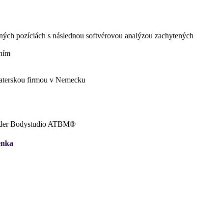
ných pozíciách s následnou softvérovou analýzou zachytených
ením
 materskou firmou v Nemecku
Finder Bodystudio ATBM®
enka