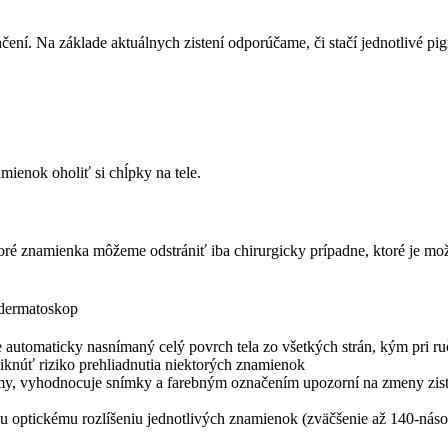
í. Na základe aktuálnych zistení odporúčame, či stačí jednotlivé pig
mienok oholiť si chĺpky na tele.
oré znamienka môžeme odstrániť iba chirurgicky prípadne, ktoré je mo
 dermatoskop
omaticky nasnímaný celý povrch tela zo všetkých strán, kým pri ručn
iknúť riziko prehliadnutia niektorých znamienok
vyhodnocuje snímky a farebným označením upozorní na zmeny zistené 
tickému rozlíšeniu jednotlivých znamienok (zväčšenie až 140-násobn