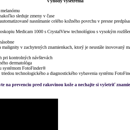
Výhody vyšetrenia
ho melanómu
 nakoľko sleduje zmeny v čase
automatizované nasnímanie celého kožného povrchu v presne predpísa
toskopiu Medicam 1000 s CrystalView technológiou s vysokým rozlíš
-násobne
ka malignity v zachytených znamienkach, ktorý je neustále inovovaný
h pri kontrolných návštevách
eného dermatológa
ou systémom FotoFinder®
 triedou technologického a diagnostického vybavenia systému Foto
vte na prevenciu pred rakovinou kože a nechajte si vyšetriť znami