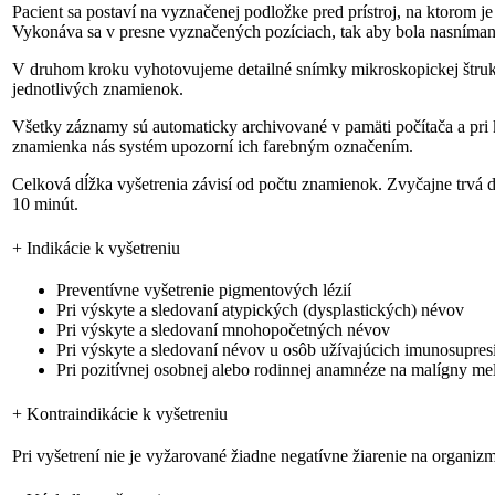
Pacient sa postaví na vyznačenej podložke pred prístroj, na ktorom
Vykonáva sa v presne vyznačených pozíciach, tak aby bola nasníman
V druhom kroku vyhotovujeme detailné snímky mikroskopickej štruktú
jednotlivých znamienok.
Všetky záznamy sú automaticky archivované v pamäti počítača a pri
znamienka nás systém upozorní ich farebným označením.
Celková dĺžka vyšetrenia závisí od počtu znamienok. Zvyčajne trvá
10 minút.
+
Indikácie k vyšetreniu
Preventívne vyšetrenie pigmentových lézií
Pri výskyte a sledovaní atypických (dysplastických) névov
Pri výskyte a sledovaní mnohopočetných névov
Pri výskyte a sledovaní névov u osôb užívajúcich imunosupres
Pri pozitívnej osobnej alebo rodinnej anamnéze na malígny m
+
Kontraindikácie k vyšetreniu
Pri vyšetrení nie je vyžarované žiadne negatívne žiarenie na organiz