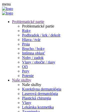
menu
Problematické partie
Problematické partie
Ruky
Podbradok / krk / dekolt
Hlava / tvár
Prsia
Brucho / boky
Intímna oblasť
Nohy / zadok
Vlasy / obočie / riasy
Oči
Pery
Potenie
Naše služby
Naše služby
Korektívna dermatológia
Laserová dermatológia
Plastická chirurgia
Vlasy
Lekárska kozmetika
Znamienka