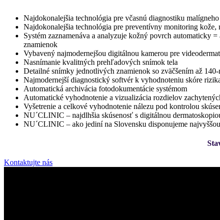
Najdokonalejšia technológia pre včasnú diagnostiku malígne
Najdokonalejšia technológia pre preventívny monitoring kože,
Systém zaznamenáva a analyzuje kožný povrch automaticky = 
znamienok
Vybavený najmodernejšou digitálnou kamerou pre videoderma
Nasnímanie kvalitných prehľadových snímok tela
Detailné snímky jednotlivých znamienok so zväčšením až 140
Najmodernejší diagnostický softvér k vyhodnoteniu skóre rizi
Automatická archivácia fotodokumentácie systémom
Automatické vyhodnotenie a vizualizácia rozdielov zachytenýc
Vyšetrenie a celkové vyhodnotenie nálezu pod kontrolou skús
NU´CLINIC – najdlhšia skúsenosť s digitálnou dermatoskopi
NU´CLINIC – ako jediní na Slovensku disponujeme najvyššou
Sta
Kontaktujte nás