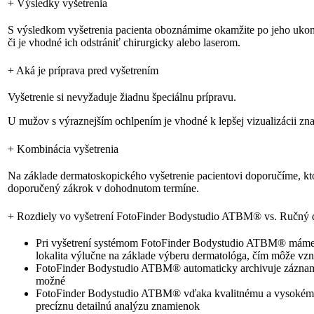
+
Výsledky vyšetrenia
S výsledkom vyšetrenia pacienta oboznámime okamžite po jeho ukončen
či je vhodné ich odstrániť chirurgicky alebo laserom.
+
Aká je príprava pred vyšetrením
Vyšetrenie si nevyžaduje žiadnu špeciálnu prípravu.
U mužov s výraznejším ochlpením je vhodné k lepšej vizualizácii zna
+
Kombinácia vyšetrenia
Na základe dermatoskopického vyšetrenie pacientovi doporučíme, kt
doporučený zákrok v dohodnutom termíne.
+
Rozdiely vo vyšetrení FotoFinder Bodystudio ATBM® vs. Ručný
Pri vyšetrení systémom FotoFinder Bodystudio ATBM® máme aut
lokalita výlučne na základe výberu dermatológa, čím môže vzn
FotoFinder Bodystudio ATBM® automaticky archivuje záznamy, 
možné
FotoFinder Bodystudio ATBM® vďaka kvalitnému a vysokému op
precíznu detailnú analýzu znamienok