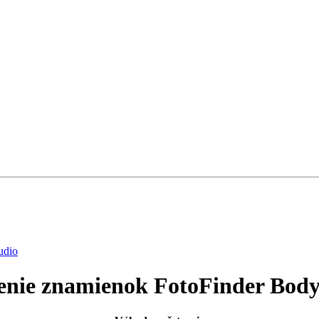
udio
enie znamienok FotoFinder Bod