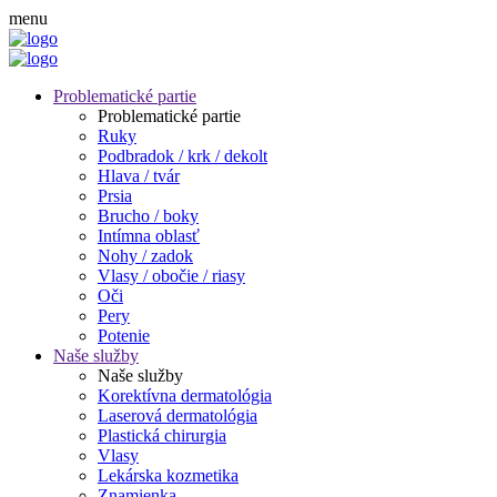
menu
Problematické partie
Problematické partie
Ruky
Podbradok / krk / dekolt
Hlava / tvár
Prsia
Brucho / boky
Intímna oblasť
Nohy / zadok
Vlasy / obočie / riasy
Oči
Pery
Potenie
Naše služby
Naše služby
Korektívna dermatológia
Laserová dermatológia
Plastická chirurgia
Vlasy
Lekárska kozmetika
Znamienka