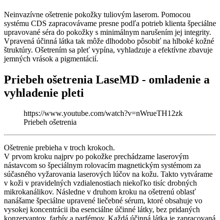
Neinvazívne ošetrenie pokožky tuliovým laserom. Pomocou
systému CDS zapracovávame presne podľa potrieb klienta špeciálne
upravované séra do pokožky s minimálnym narušením jej integrity.
Vpravená účinná látka tak môže dlhodobo pôsobiť na hlboké kožné
štruktúry. Ošetrením sa pleť vypína, vyhladzuje a efektívne zbavuje
jemných vrások a pigmentácií.
Priebeh ošetrenia LaseMD - omladenie a
vyhladenie pleti
https://www.youtube.com/watch?v=nWrueTH12zk
Priebeh ošetrenia
Ošetrenie prebieha v troch krokoch.
V prvom kroku najprv po pokožke prechádzame laserovým
nástavcom so špeciálnym rolovacím magnetickým systémom za
súčasného vyžarovania laserových lúčov na kožu. Takto vytvárame
v koži v pravidelných vzdialenostiach niekoľko tisíc drobných
mikrokanálikov. Následne v druhom kroku na ošetrenú oblasť
nanášame špeciálne upravené liečebné sérum, ktoré obsahuje vo
vysokej koncentrácii iba esenciálne účinné látky, bez pridaných
konzervantov, farbív a parfémov. Každá účinná látka je zapracovaná