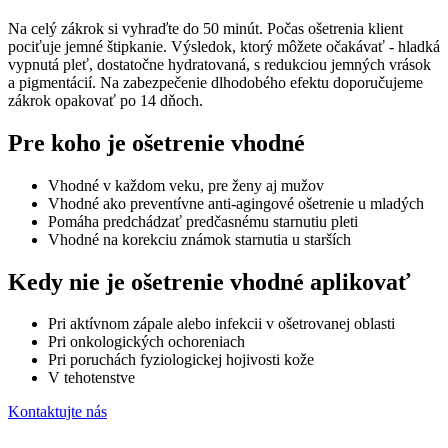
Na celý zákrok si vyhraďte do 50 minút. Počas ošetrenia klient
pociťuje jemné štipkanie. Výsledok, ktorý môžete očakávať - hladká
vypnutá pleť, dostatočne hydratovaná, s redukciou jemných vrások
a pigmentácií. Na zabezpečenie dlhodobého efektu doporučujeme
zákrok opakovať po 14 dňoch.
Pre koho je ošetrenie vhodné
Vhodné v každom veku, pre ženy aj mužov
Vhodné ako preventívne anti-agingové ošetrenie u mladých
Pomáha predchádzať predčasnému starnutiu pleti
Vhodné na korekciu známok starnutia u starších
Kedy nie je ošetrenie vhodné aplikovať
Pri aktívnom zápale alebo infekcii v ošetrovanej oblasti
Pri onkologických ochoreniach
Pri poruchách fyziologickej hojivosti kože
V tehotenstve
Kontaktujte nás