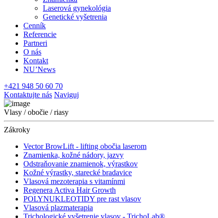
Laserová gynekológia
Genetické vyšetrenia
Cenník
Referencie
Partneri
O nás
Kontakt
NU’News
+421 948 50 60 70
Kontaktujte nás
Naviguj
Vlasy / obočie / riasy
Zákroky
Vector BrowLift - lifting obočia laserom
Znamienka, kožné nádory, jazvy
Odstraňovanie znamienok, výrastkov
Kožné výrastky, starecké bradavice
Vlasová mezoterapia s vitamínmi
Regenera Activa Hair Growth
POLYNUKLEOTIDY pre rast vlasov
Vlasová plazmaterapia
Trichologické vyšetrenie vlasov - TrichoLab®