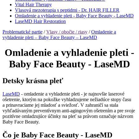
Vital Hair Therapy
Vlasová mezoterapia s peptidmi - Dr. HAIR FILLER
Omladenie a vyhladenie pleti - Baby Face Beauty - LaseMD
LaseMD Hair Restoration
Problematické partie
/
Vlasy / obočie / riasy
/
Omladenie a
vyhladenie pleti – Baby Face Beauty – LaseMD
Omladenie a vyhladenie pleti -
Baby Face Beauty - LaseMD
Detsky krásna pleť
LaseMD
- omladenie a vyhladenie pleti - je najnovšie laserové
ošetrenie, ktorým na pokožke vyhladzujeme nežiadúce stopy času
a prinavraciame jej mladosť a sviežosť. V zahraničí sa stala
vyhľadávaným preventívnym anti-agingovým ošetrením a pre svoje
pozitívne omladzujúce účinky na pleť sa právom označuje názvom
Baby Face Beauty.
Čo je Baby Face Beauty - LaseMD