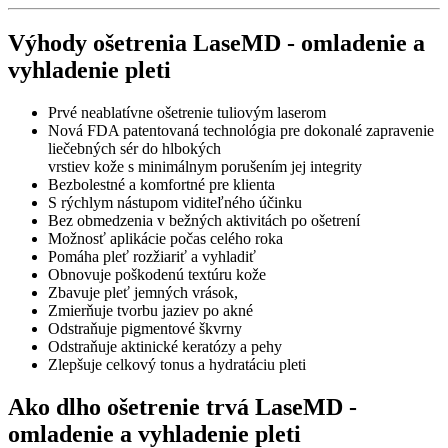
Výhody ošetrenia LaseMD - omladenie a
vyhladenie pleti
Prvé neablatívne ošetrenie tuliovým laserom
Nová FDA patentovaná technológia pre dokonalé zapravenie
liečebných sér do hlbokých
vrstiev kože s minimálnym porušením jej integrity
Bezbolestné a komfortné pre klienta
S rýchlym nástupom viditeľného účinku
Bez obmedzenia v bežných aktivitách po ošetrení
Možnosť aplikácie počas celého roka
Pomáha pleť rozžiariť a vyhladiť
Obnovuje poškodenú textúru kože
Zbavuje pleť jemných vrások,
Zmierňuje tvorbu jaziev po akné
Odstraňuje pigmentové škvrny
Odstraňuje aktinické keratózy a pehy
Zlepšuje celkový tonus a hydratáciu pleti
Ako dlho ošetrenie trvá LaseMD -
omladenie a vyhladenie pleti