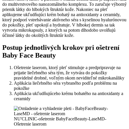
do multivrstvového nanozomálneho komplexu. To zaručuje výborný
prienik látky do hlbokých štruktúr kože. Nakoniec na pleť
aplikujeme ukľudňujúci krém bohatý na antioxidanty a ceramidy,
ktorý podporí vstrebávanie aktívneho séra s kyselinou hyalurónovou
do pokožky, pleť upokojí a hydratuje. V hlbokej dermis sa tak
vytvoria mikrokapsuly, z ktorých sa potom dlhodobo uvolňujú
účinné látky do okolitých štruktúr kože.
Postup jednotlivých krokov pri ošetrení
Baby Face Beauty
Ošetrenie laserom, ktorý pleť stimuluje a predpripravuje na
prijatie liečebného séra tým, že vytvára do pokožky
pravidelné drobné, voľným okom neviditeľné mikrokanáliky
Aplikácia liečebného séra vybraného podľa problému na
pokožke
Aplikácia ukľudňujúceho krému bohatého na antioxidanty a
ceramidy
NU'CLINIC-ošetrenie BabyFaceBeauty-LaseMD-
Ošetrenie laserom