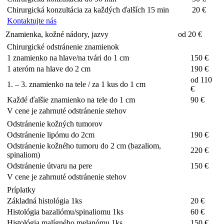
Chirurgická konzultácia za každých ďalších 15 min
20 €
Kontaktujte nás
Znamienka, kožné nádory, jazvy
od 20 €
Chirurgické odstránenie znamienok
1 znamienko na hlave/na tvári do 1 cm
150 €
1 ateróm na hlave do 2 cm
190 €
od 110
1. – 3. znamienko na tele / za 1 kus do 1 cm
€
Každé ďalšie znamienko na tele do 1 cm
90 €
V cene je zahrnuté odstránenie stehov
Odstránenie kožných tumorov
Odstránenie lipómu do 2cm
190 €
Odstránenie kožného tumoru do 2 cm (bazaliom,
220 €
spinaliom)
Odstránenie útvaru na pere
150 €
V cene je zahrnuté odstránenie stehov
Príplatky
Základná histológia 1ks
20 €
Histológia bazaliómu/spinaliomu 1ks
60 €
Histológia malígného melanómu 1ks
150 €