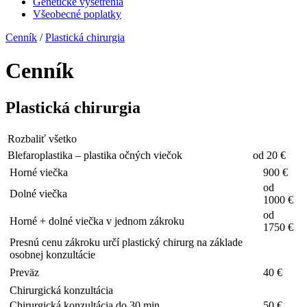
Genetické vyšetrenia
Všeobecné poplatky
Cenník
/
Plastická chirurgia
Cenník
Plastická chirurgia
Rozbaliť všetko
Blefaroplastika – plastika očných viečok
od 20 €
Horné viečka
900 €
od
Dolné viečka
1000 €
od
Horné + dolné viečka v jednom zákroku
1750 €
Presnú cenu zákroku určí plastický chirurg na základe
osobnej konzultácie
Preväz
40 €
Chirurgická konzultácia
Chirurgická konzultácia do 30 min
50 €