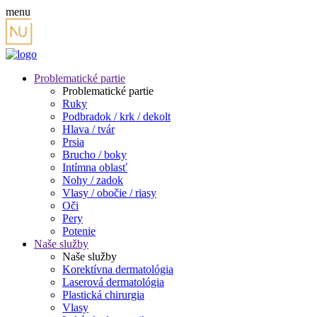
menu
Problematické partie
Problematické partie
Ruky
Podbradok / krk / dekolt
Hlava / tvár
Prsia
Brucho / boky
Intímna oblasť
Nohy / zadok
Vlasy / obočie / riasy
Oči
Pery
Potenie
Naše služby
Naše služby
Korektívna dermatológia
Laserová dermatológia
Plastická chirurgia
Vlasy