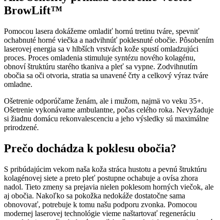
BrowLift™
Pomocou lasera dokážeme omladiť hornú tretinu tváre, spevniť
ochabnuté horné viečka a nadvihnúť poklesnuté obočie. Pôsobením
laserovej energia sa v hlbších vrstvách kože spustí omladzujúci
proces. Proces omladenia stimuluje syntézu nového kolagénu,
obnoví štruktúru starého tkaniva a pleť sa vypne. Zodvihnutím
obočia sa oči otvoria, stratia sa unavené črty a celkový výraz tváre
omladne.
Ošetrenie odporúčame ženám, ale i mužom, najmä vo veku 35+.
Ošetrenie vykonávame ambulantne, počas celého roka. Nevyžaduje
si žiadnu domácu rekonvalescenciu a jeho výsledky sú maximálne
prirodzené.
Prečo dochádza k poklesu obočia?
S pribúdajúcim vekom naša koža stráca hustotu a pevnú štruktúru
kolagénovej siete a preto pleť postupne ochabuje a ovísa zhora
nadol. Tieto zmeny sa prejavia nielen poklesom horných viečok, ale
aj obočia. Nakoľko sa pokožka nedokáže dostatočne sama
obnovovať, potrebuje k tomu našu podporu zvonka. Pomocou
modernej laserovej technológie vieme naštartovať regeneráciu