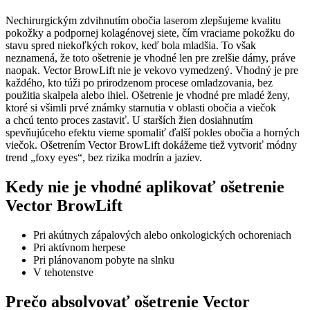
Nechirurgickým zdvihnutím obočia laserom zlepšujeme kvalitu
pokožky a podpornej kolagénovej siete, čím vraciame pokožku do
stavu spred niekoľkých rokov, keď bola mladšia. To však
neznamená, že toto ošetrenie je vhodné len pre zrelšie dámy, práve
naopak. Vector BrowLift nie je vekovo vymedzený. Vhodný je pre
každého, kto túži po prirodzenom procese omladzovania, bez
použitia skalpela alebo ihiel. Ošetrenie je vhodné pre mladé ženy,
ktoré si všimli prvé známky starnutia v oblasti obočia a viečok
a chcú tento proces zastaviť. U starších žien dosiahnutím
spevňujúceho efektu vieme spomaliť ďalší pokles obočia a horných
viečok. Ošetrením Vector BrowLift dokážeme tiež vytvoriť módny
trend „foxy eyes“, bez rizika modrín a jaziev.
Kedy nie je vhodné aplikovať ošetrenie
Vector BrowLift
Pri akútnych zápalových alebo onkologických ochoreniach
Pri aktívnom herpese
Pri plánovanom pobyte na slnku
V tehotenstve
Prečo absolvovať ošetrenie Vector