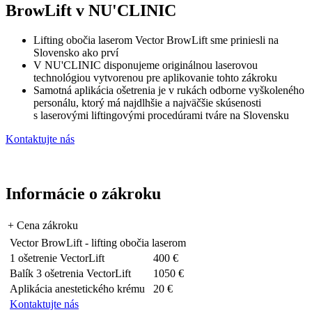
BrowLift v NU'CLINIC
Lifting obočia laserom Vector BrowLift sme priniesli na
Slovensko ako prví
V NU'CLINIC disponujeme originálnou laserovou
technológiou vytvorenou pre aplikovanie tohto zákroku
Samotná aplikácia ošetrenia je v rukách odborne vyškoleného
personálu, ktorý má najdlhšie a najväčšie skúsenosti
s laserovými liftingovými procedúrami tváre na Slovensku
Kontaktujte nás
Informácie o zákroku
+
Cena zákroku
Vector BrowLift - lifting obočia laserom
1 ošetrenie VectorLift
400 €
Balík 3 ošetrenia VectorLift
1050 €
Aplikácia anestetického krému
20 €
Kontaktujte nás