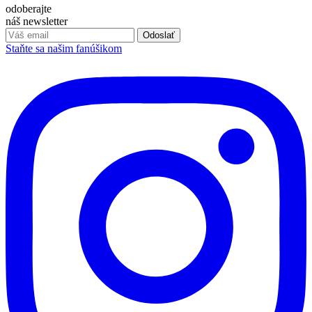
odoberajte
náš newsletter
Odoslať
Staňte sa našim fanúšikom