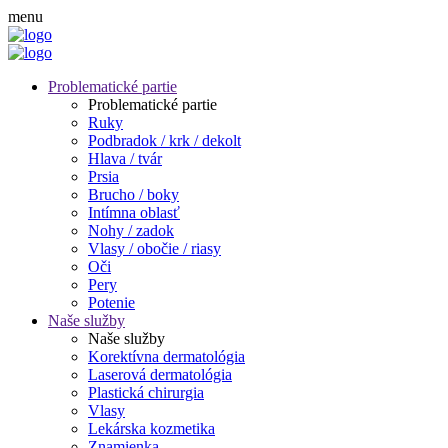
menu
Problematické partie
Problematické partie
Ruky
Podbradok / krk / dekolt
Hlava / tvár
Prsia
Brucho / boky
Intímna oblasť
Nohy / zadok
Vlasy / obočie / riasy
Oči
Pery
Potenie
Naše služby
Naše služby
Korektívna dermatológia
Laserová dermatológia
Plastická chirurgia
Vlasy
Lekárska kozmetika
Znamienka