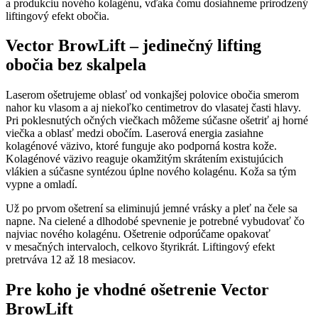
a produkciu nového kolagénu, vďaka čomu dosiahneme prirodzený
liftingový efekt obočia.
Vector BrowLift – jedinečný lifting
obočia bez skalpela
Laserom ošetrujeme oblasť od vonkajšej polovice obočia smerom
nahor ku vlasom a aj niekoľko centimetrov do vlasatej časti hlavy.
Pri poklesnutých očných viečkach môžeme súčasne ošetriť aj horné
viečka a oblasť medzi obočím. Laserová energia zasiahne
kolagénové väzivo, ktoré funguje ako podporná kostra kože.
Kolagénové väzivo reaguje okamžitým skrátením existujúcich
vlákien a súčasne syntézou úplne nového kolagénu. Koža sa tým
vypne a omladí.
Už po prvom ošetrení sa eliminujú jemné vrásky a pleť na čele sa
napne. Na cielené a dlhodobé spevnenie je potrebné vybudovať čo
najviac nového kolagénu. Ošetrenie odporúčame opakovať
v mesačných intervaloch, celkovo štyrikrát. Liftingový efekt
pretrváva 12 až 18 mesiacov.
Pre koho je vhodné ošetrenie Vector
BrowLift