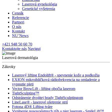
Laserová gynekológia
Genetické vyšetrenia
Cenník
Referencie
Partneri
O nás
Kontakt
NU’News
+421 948 50 60 70
Kontaktujte nás
Naviguj
Laserová dermatológia
Zákroky
Laserový lifting Endolift® - spevnenie kože a podkožia
EXION mikroihličková rádiofrekvencia na omladenie a
vypnutie pleti
Vector BrowLift - lifting obočia laserom
TightSculpting™
Odstránenie dvojitej brady TightSculptingom
LineLase® - laserové ošetrenie strií
Fotona 4D® Lifting tváre
Vyplnenie nosovoústnych rýh a pier laserom - SmileLift™