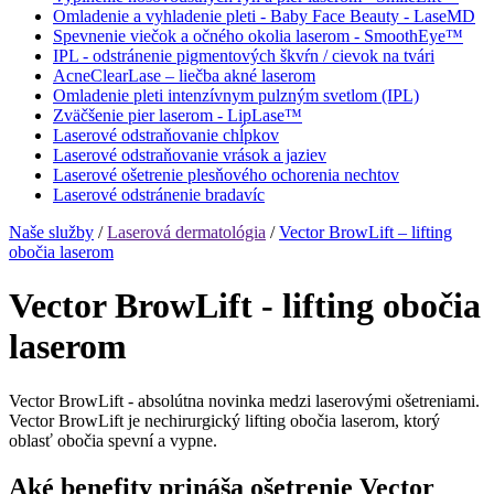
Omladenie a vyhladenie pleti - Baby Face Beauty - LaseMD
Spevnenie viečok a očného okolia laserom - SmoothEye™
IPL - odstránenie pigmentových škvŕn / cievok na tvári
AcneClearLase – liečba akné laserom
Omladenie pleti intenzívnym pulzným svetlom (IPL)
Zväčšenie pier laserom - LipLase™
Laserové odstraňovanie chĺpkov
Laserové odstraňovanie vrások a jaziev
Laserové ošetrenie plesňového ochorenia nechtov
Laserové odstránenie bradavíc
Naše služby
/
Laserová dermatológia
/
Vector BrowLift – lifting
obočia laserom
Vector BrowLift - lifting obočia
laserom
Vector BrowLift - absolútna novinka medzi laserovými ošetreniami.
Vector BrowLift je nechirurgický lifting obočia laserom, ktorý
oblasť obočia spevní a vypne.
Aké benefity prináša ošetrenie Vector