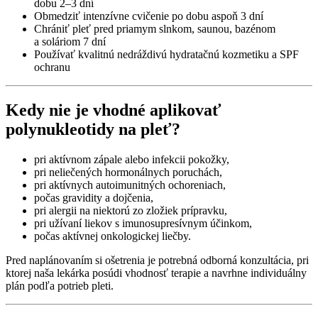
dobu 2–3 dní
Obmedziť intenzívne cvičenie po dobu aspoň 3 dní
Chrániť pleť pred priamym slnkom, saunou, bazénom
a soláriom 7 dní
Používať kvalitnú nedráždivú hydratačnú kozmetiku a SPF
ochranu
Kedy nie je vhodné aplikovať
polynukleotidy na pleť?
pri aktívnom zápale alebo infekcii pokožky,
pri neliečených hormonálnych poruchách,
pri aktívnych autoimunitných ochoreniach,
počas gravidity a dojčenia,
pri alergii na niektorú zo zložiek prípravku,
pri užívaní liekov s imunosupresívnym účinkom,
počas aktívnej onkologickej liečby.
Pred naplánovaním si ošetrenia je potrebná odborná konzultácia, pri
ktorej naša lekárka posúdi vhodnosť terapie a navrhne individuálny
plán podľa potrieb pleti.