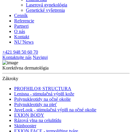
Laserová gynekológia
Genetické vyšetrenia
Cenník
Referencie
Partneri
O nás
Kontakt
NU’News
+421 948 50 60 70
Kontaktujte nás
Naviguj
Korektívna dermatológia
Zákroky
PROFHILO® STRUCTURA
Lenisna - stimulačná výplň kože
Polynukleotidy na očné okolie
Polynukleotidy na pleť
JuveLook - stimulačná výplň na očné okolie
EXION BODY
Rázová vlna na celulitídu
Skinbooster
EXION FACE - termolifting tváre