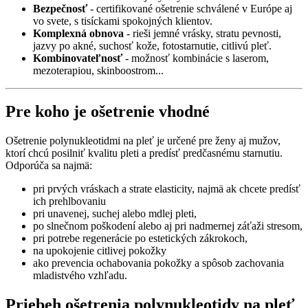
Bezpečnosť
- certifikované ošetrenie schválené v Európe aj
vo svete, s tisíckami spokojných klientov.
Komplexná obnova
- rieši jemné vrásky, stratu pevnosti,
jazvy po akné, suchosť kože, fotostarnutie, citlivú pleť.
Kombinovateľnosť
- možnosť kombinácie s laserom,
mezoterapiou, skinboostrom...
Pre koho je ošetrenie vhodné
Ošetrenie polynukleotidmi na pleť je určené pre ženy aj mužov,
ktorí chcú posilniť kvalitu pleti a predísť predčasnému starnutiu.
Odporúča sa najmä:
pri prvých vráskach a strate elasticity, najmä ak chcete predísť
ich prehlbovaniu
pri unavenej, suchej alebo mdlej pleti,
po slnečnom poškodení alebo aj pri nadmernej záťaži stresom,
pri potrebe regenerácie po estetických zákrokoch,
na upokojenie citlivej pokožky
ako prevencia ochabovania pokožky a spôsob zachovania
mladistvého vzhľadu.
Priebeh ošetrenia
polynukleotidy na pleť