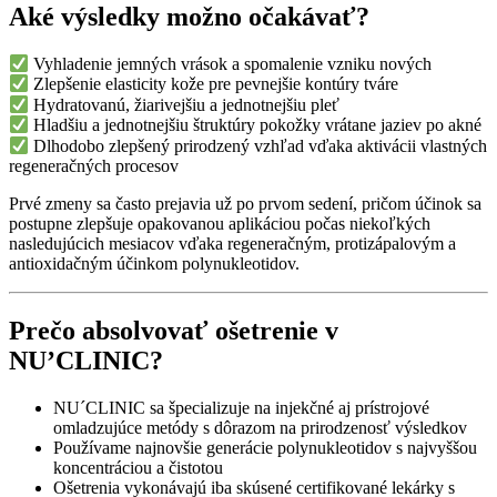
Aké výsledky možno očakávať?
Vyhladenie jemných vrások a spomalenie vzniku nových
Zlepšenie elasticity kože pre pevnejšie kontúry tváre
Hydratovanú, žiarivejšiu a jednotnejšiu pleť
Hladšiu a jednotnejšiu štruktúry pokožky vrátane jaziev po akné
Dlhodobo zlepšený prirodzený vzhľad vďaka aktivácii vlastných
regeneračných procesov
Prvé zmeny sa často prejavia už po prvom sedení, pričom účinok sa
postupne zlepšuje opakovanou aplikáciou počas niekoľkých
nasledujúcich mesiacov vďaka regeneračným, protizápalovým a
antioxidačným účinkom polynukleotidov.
Prečo absolvovať ošetrenie v
NU’CLINIC?
NU´CLINIC sa špecializuje na injekčné aj prístrojové
omladzujúce metódy s dôrazom na prirodzenosť výsledkov
Používame najnovšie generácie polynukleotidov s najvyššou
koncentráciou a čistotou
Ošetrenia vykonávajú iba skúsené certifikované lekárky s