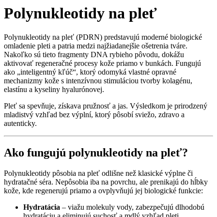
Polynukleotidy na pleť
Polynukleotidy na pleť (PDRN) predstavujú moderné biologické
omladenie pleti a patria medzi najžiadanejšie ošetrenia tváre.
Nakoľko sú tieto fragmenty DNA rybieho pôvodu, dokážu
aktivovať regeneračné procesy kože priamo v bunkách. Fungujú
ako „inteligentný kľúč“, ktorý odomyká vlastné opravné
mechanizmy kože s intenzívnou stimuláciou tvorby kolagénu,
elastínu a kyseliny hyalurónovej.
Pleť sa spevňuje, získava pružnosť a jas. Výsledkom je prirodzený
mladistvý vzhľad bez výplní, ktorý pôsobí sviežo, zdravo a
autenticky.
Ako fungujú polynukleotidy na pleť?
Polynukleotidy pôsobia na pleť odlišne než klasické výplne či
hydratačné séra. Nepôsobia iba na povrchu, ale prenikajú do hĺbky
kože, kde regenerujú priamo a ovplyvňujú jej biologické funkcie:
Hydratácia
– viažu molekuly vody, zabezpečujú dlhodobú
hydratáciu a eliminujú suchosť a mdlý vzhľad pleti.