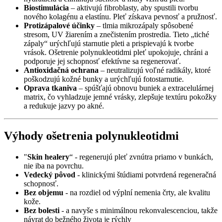
Biostimulácia
– aktivujú fibroblasty, aby spustili tvorbu
nového kolagénu a elastínu. Pleť získava pevnosť a pružnosť.
Protizápalové účinky
– tlmia mikrozápaly spôsobené
stresom, UV žiarením a znečistením prostredia. Tieto „tiché
zápaly“ urýchľujú starnutie pleti a prispievajú k tvorbe
vrások. Ošetrenie polynukleotidmi pleť upokojuje, chráni a
podporuje jej schopnosť efektívne sa regenerovať.
Antioxidačná ochrana
– neutralizujú voľné radikály, ktoré
poškodzujú kožné bunky a urýchľujú fotostarnutie.
Oprava tkaniva
– spúšťajú obnovu buniek a extracelulárnej
matrix, čo vyhladzuje jemné vrásky, zlepšuje textúru pokožky
a redukuje jazvy po akné.
Výhody ošetrenia polynukleotidmi
"
Skin healery
“ - regenerujú pleť zvnútra priamo v bunkách,
nie iba na povrchu.
Vedecký pôvod
- klinickými štúdiami potvrdená regeneračná
schopnosť.
Bez objemu
- na rozdiel od výplní nemenia črty, ale kvalitu
kože.
Bez bolesti
- a navyše s minimálnou rekonvalescenciou, takže
návrat do bežného života je rýchly