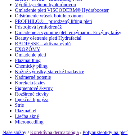
Výplň kyselinou hyalurónovou
Omladenie pleti VISCODERM® Hydrabooster
Odstránenie vrások botulotoxínom
PROFHILO® – prirodzený lifting pleti
Prístrojová lymfodrenáž
Omladenie a vypnutie pleti enzýmami - Enzýmy krásy
Beauty ošetrenie pleti Hydrafacial
RADIESSE – aktívna výplň
EXOZÓMY
Omladenie pleti
Plazmalifting
Chemický píling
Kožné výrastky, starecké bradavice
Nadmerné potenie
Korekcia jaziev
Pigmentové škvrny
Rozšírené cievky
Injekčná lipolýza
Strie
PlazmaGel
Liečba akné
Microneedling
Naše služby
/
Korektívna dermatológia
/
Polynukleotidy na pleť