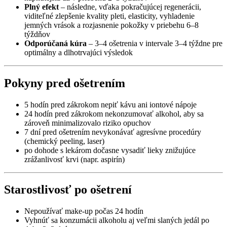
Plný efekt
– následne, vďaka pokračujúcej regenerácii,
viditeľné zlepšenie kvality pleti, elasticity, vyhladenie
jemných vrások a rozjasnenie pokožky v priebehu 6–8
týždňov
Odporúčaná kúra
– 3–4 ošetrenia v intervale 3–4 týždne pre
optimálny a dlhotrvajúci výsledok
Pokyny pred ošetrením
5 hodín pred zákrokom nepiť kávu ani iontové nápoje
24 hodín pred zákrokom nekonzumovať alkohol, aby sa
zároveň minimalizovalo riziko opuchov
7 dní pred ošetrením nevykonávať agresívne procedúry
(chemický peeling, laser)
po dohode s lekárom dočasne vysadiť lieky znižujúce
zrážanlivosť krvi (napr. aspirín)
Starostlivosť po ošetrení
Nepoužívať make-up počas 24 hodín
Vyhnúť sa konzumácii alkoholu aj veľmi slaných jedál po