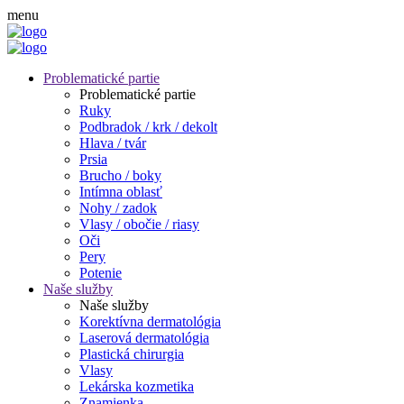
menu
Problematické partie
Problematické partie
Ruky
Podbradok / krk / dekolt
Hlava / tvár
Prsia
Brucho / boky
Intímna oblasť
Nohy / zadok
Vlasy / obočie / riasy
Oči
Pery
Potenie
Naše služby
Naše služby
Korektívna dermatológia
Laserová dermatológia
Plastická chirurgia
Vlasy
Lekárska kozmetika
Znamienka