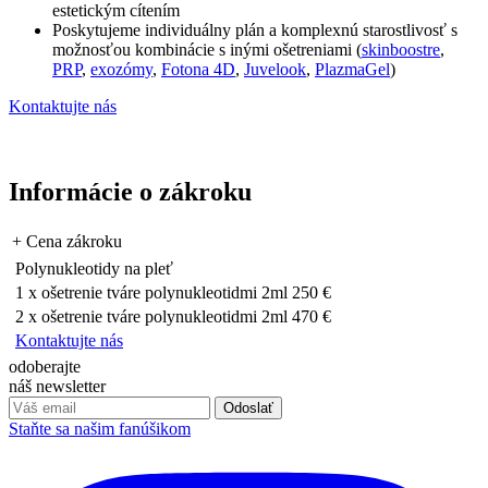
estetickým cítením
Poskytujeme individuálny plán a komplexnú starostlivosť s
možnosťou kombinácie s inými ošetreniami (
skinboostre
,
PRP
,
exozómy
,
Fotona 4D
,
Juvelook
,
PlazmaGel
)
Kontaktujte nás
Informácie o zákroku
+
Cena zákroku
Polynukleotidy na pleť
1 x ošetrenie tváre polynukleotidmi 2ml
250 €
2 x ošetrenie tváre polynukleotidmi 2ml
470 €
Kontaktujte nás
odoberajte
náš newsletter
Odoslať
Staňte sa našim fanúšikom