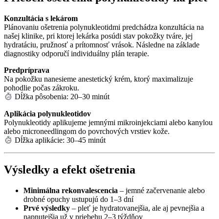
Konzultácia s lekárom
Plánovaniu ošetrenia polynukleotidmi predchádza konzultácia na
našej klinike, pri ktorej lekárka posúdi stav pokožky tváre, jej
hydratáciu, pružnosť a prítomnosť vrások. Následne na základe
diagnostiky odporučí individuálny plán terapie.
Predpríprava
Na pokožku nanesieme anestetický krém, ktorý maximalizuje
pohodlie počas zákroku.
Dĺžka pôsobenia: 20–30 minút
Aplikácia polynukleotidov
Polynukleotidy aplikujeme jemnými mikroinjekciami alebo kanylou
alebo microneedlingom do povrchových vrstiev kože.
Dĺžka aplikácie: 30–45 minút
Výsledky a efekt ošetrenia
Minimálna rekonvalescencia
– jemné začervenanie alebo
drobné opuchy ustupujú do 1–3 dní
Prvé výsledky
– pleť je hydratovanejšia, ale aj pevnejšia a
napnutejšia už v priebehu 2–3 týždňov